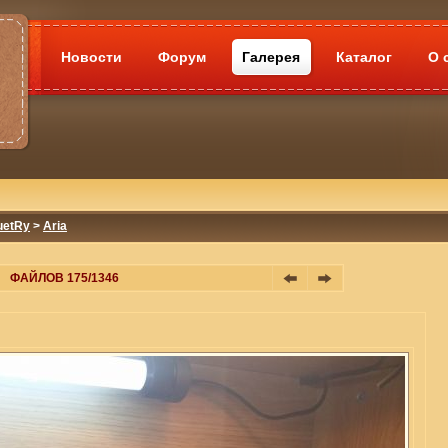
Новости
Форум
Галерея
Каталог
О 
uetRy
>
Aria
ФАЙЛОВ 175/1346