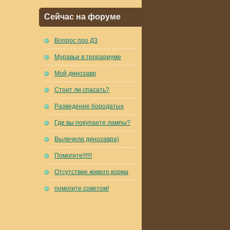
Сейчас на форуме
Вопрос про Д3
Муравьи в террариуме
Мой динозавр
Стоит ли спасать?
Разведение бородатых
Где вы покупаете лампы?
Вылечили динозавра)
Помогите!!!!!!
Отсутствие живого корма
помогите советом!