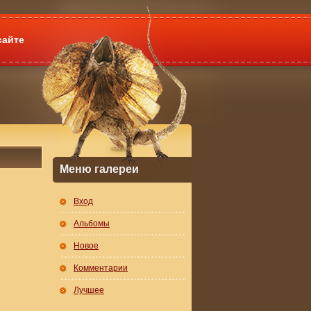
сайте
Меню галереи
Вход
Альбомы
Новое
Комментарии
Лучшее