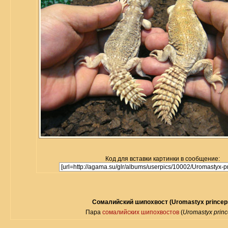
Код для вставки картинки в сообщение:
Сомалийский шипохвост (Uromastyx princep
Пара
сомалийских шипохвостов
(
Uromastyx prin