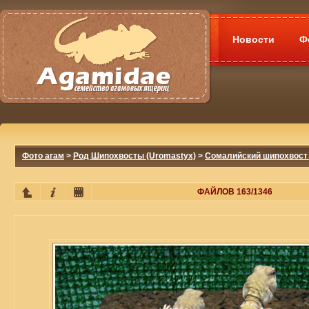
Новости
Ф
Фото агам
>
Род Шипохвосты (Uromastyx)
>
Сомалийский шипохвост 
ФАЙЛОВ 163/1346