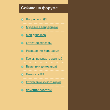
Сейчас на форуме
Вопрос про Д3
Муравьи в террариуме
Мой динозавр
Стоит ли спасать?
Разведение бородатых
Где вы покупаете лампы?
Вылечили динозавра)
Помогите!!!!!!
Отсутствие живого корма
помогите советом!