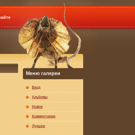
сайте
Меню галереи
Вход
Альбомы
Новое
Комментарии
Лучшее