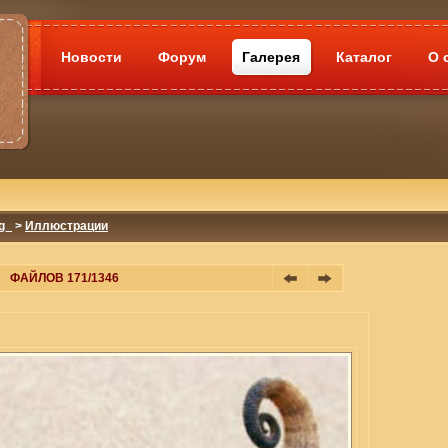
Новости
Форум
Галерея
Каталог
О 
g_
>
Иллюстрации
ФАЙЛОВ 171/1346