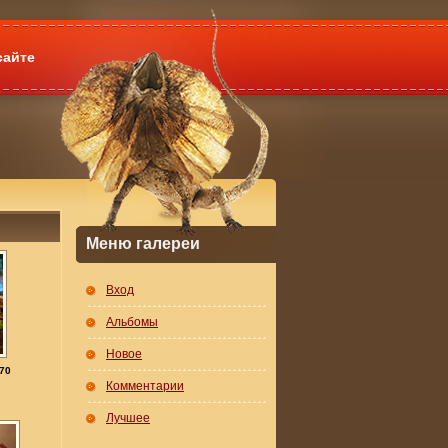
сайте
Меню галереи
Вход
Альбомы
Новое
70
Комментарии
Лучшее