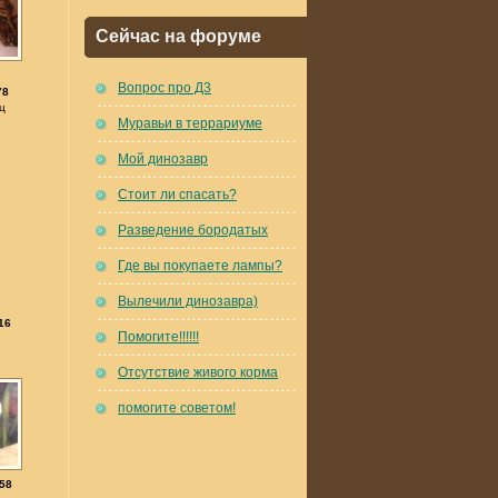
Сейчас на форуме
Вопрос про Д3
78
ц
Муравьи в террариуме
Мой динозавр
Стоит ли спасать?
Разведение бородатых
Где вы покупаете лампы?
Вылечили динозавра)
16
Помогите!!!!!!
Отсутствие живого корма
помогите советом!
58