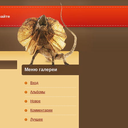
сайте
Меню галереи
Вход
Альбомы
Новое
Комментарии
Лучшее