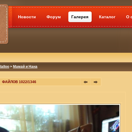
Новости
Форум
Галерея
Каталог
О 
lalloo
>
Мамай и Нана
ФАЙЛОВ 1022/1346