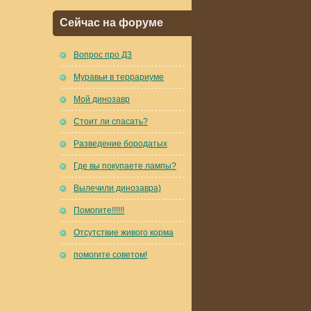
Сейчас на форуме
Вопрос про Д3
Муравьи в террариуме
Мой динозавр
Стоит ли спасать?
Разведение бородатых
Где вы покупаете лампы?
Вылечили динозавра)
Помогите!!!!!!
Отсутствие живого корма
помогите советом!