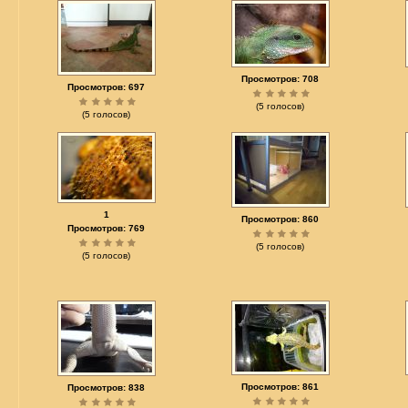
Просмотров: 708
Просмотров: 697
(5 голосов)
(5 голосов)
1
Просмотров: 860
Просмотров: 769
(5 голосов)
(5 голосов)
Просмотров: 861
Просмотров: 838