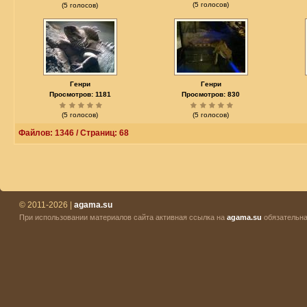
(5 голосов)
(5 голосов)
Генри
Генри
Просмотров: 1181
Просмотров: 830
(5 голосов)
(5 голосов)
Файлов: 1346 / Страниц: 68
© 2011-2026 |
agama.su
При использовании материалов сайта активная ссылка на
agama.su
обязательна