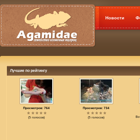
Новости
Ф
Лучшие по рейтингу
Просмотров: 764
Просмотров: 734
Во
(5 голосов)
(5 голосов)