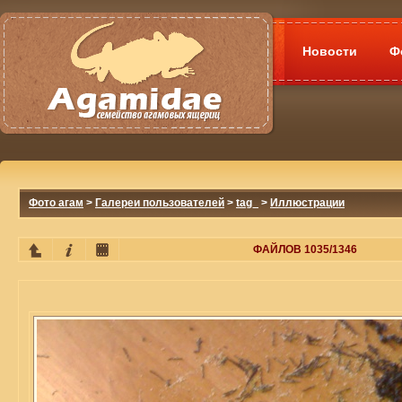
Новости
Ф
Фото агам
>
Галереи пользователей
>
tag_
>
Иллюстрации
ФАЙЛОВ 1035/1346