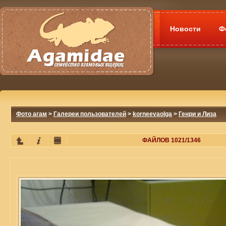
Новости
Ф
Фото агам
>
Галереи пользователей
>
korneevaolga
>
Генри и Лиза
ФАЙЛОВ 1021/1346