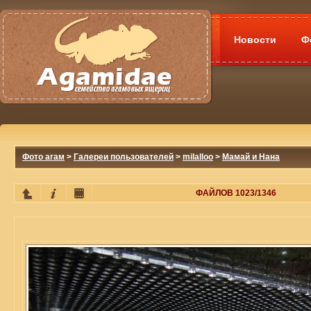
Новости
Ф
Фото агам
>
Галереи пользователей
>
milalloo
>
Мамай и Нана
ФАЙЛОВ 1023/1346