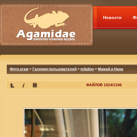
Новости
Ф
Фото агам
>
Галереи пользователей
>
milalloo
>
Мамай и Нана
ФАЙЛОВ 1024/1346