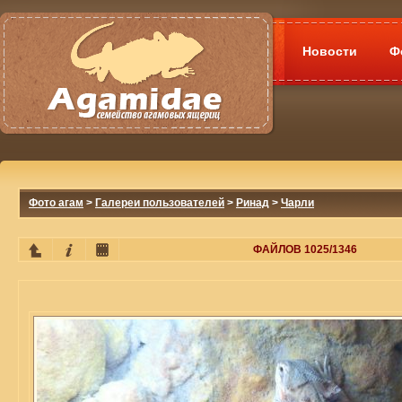
Новости
Ф
Фото агам
>
Галереи пользователей
>
Ринад
>
Чарли
ФАЙЛОВ 1025/1346