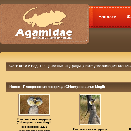
Новости
Ф
Фото агам
>
Род Плащеносные ящерицы (Chlamydosaurus)
>
Плащено
Новое - Плащеносная ящерица (Chlamydosaurus kingii)
Плащеносная ящерица
(Chlamydosaurus kingii)
Просмотров: 1232
Плащеносная ящерица
П
Плащеносная ящерица