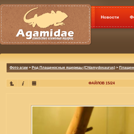
Новости
Ф
Фото агам
>
Род Плащеносные ящерицы (Chlamydosaurus)
>
Плащено
ФАЙЛОВ 15/24