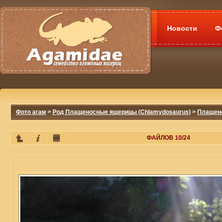
Новости
Ф
Фото агам
>
Род Плащеносные ящерицы (Chlamydosaurus)
>
Плащено
ФАЙЛОВ 10/24