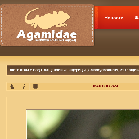
Новости
Ф
Фото агам
>
Род Плащеносные ящерицы (Chlamydosaurus)
>
Плащено
ФАЙЛОВ 7/24