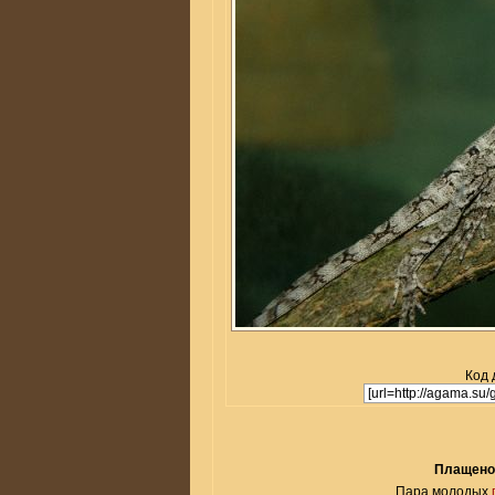
Код 
Плащенос
Пара молодых