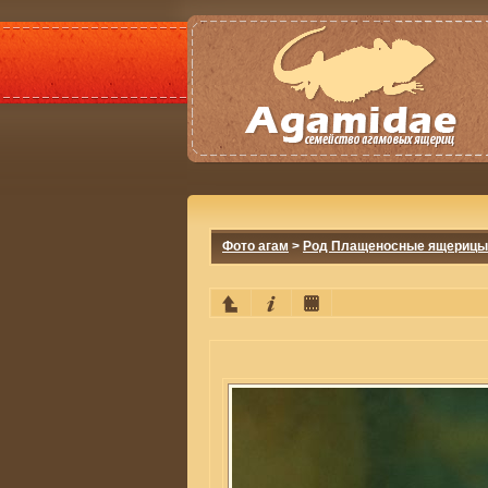
Фото агам
>
Род Плащеносные ящерицы 