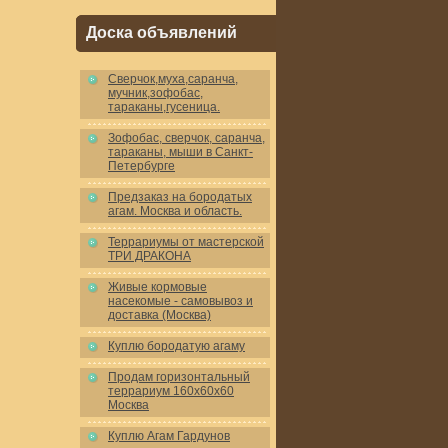
Доска объявлений
Cверчок,муха,саранча,
мучник,зофобас,
тараканы,гусеница.
Зофобас, сверчок, саранча,
тараканы, мыши в Санкт-
Петербурге
Предзаказ на бородатых
агам. Москва и область.
Террариумы от мастерской
ТРИ ДРАКОНА
Живые кормовые
насекомые - самовывоз и
доставка (Москва)
Куплю бородатую агаму
Продам горизонтальный
террариум 160x60x60
Москва
Куплю Агам Гардунов