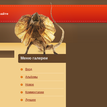
сайте
Меню галереи
Вход
Альбомы
Новое
Комментарии
Лучшее