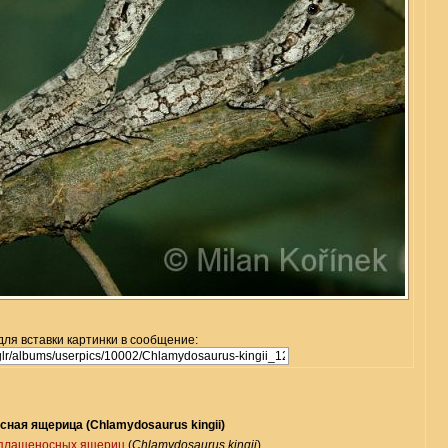
для вставки картинки в сообщение:
ная ящерица (Chlamydosaurus kingii)
плащеносных ящериц
(
Chlamydosaurus kingii
)