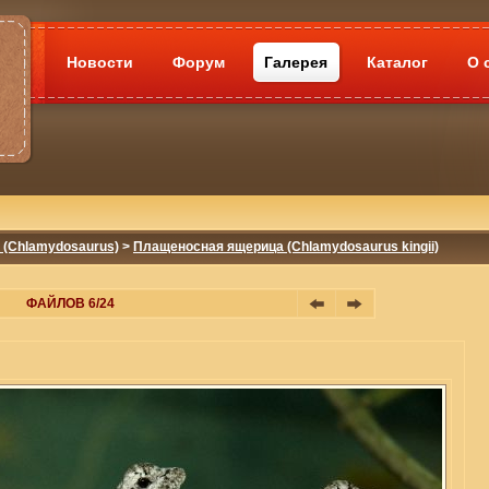
Новости
Форум
Галерея
Каталог
О 
(Chlamydosaurus)
>
Плащеносная ящерица (Chlamydosaurus kingii)
ФАЙЛОВ 6/24