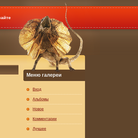
сайте
Меню галереи
Вход
Альбомы
Новое
Комментарии
Лучшее