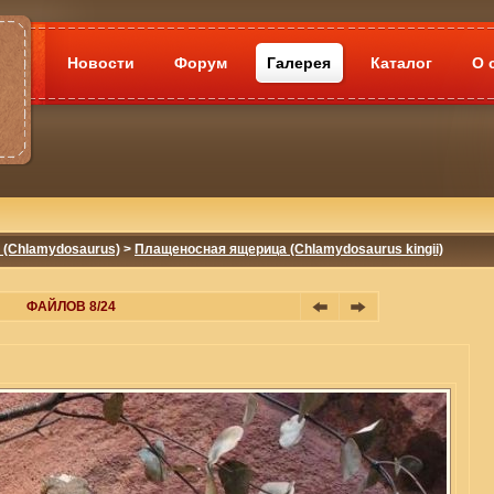
Новости
Форум
Галерея
Каталог
О 
(Chlamydosaurus)
>
Плащеносная ящерица (Chlamydosaurus kingii)
ФАЙЛОВ 8/24