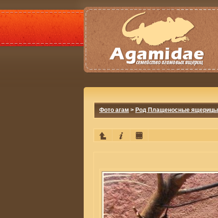
Фото агам
>
Род Плащеносные ящерицы 