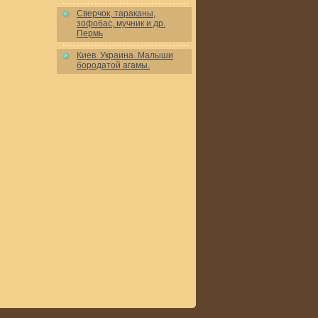
Сверчок, тараканы,
зофобас, мучник и др.
Пермь
Киев. Украина. Малыши
бородатой агамы.