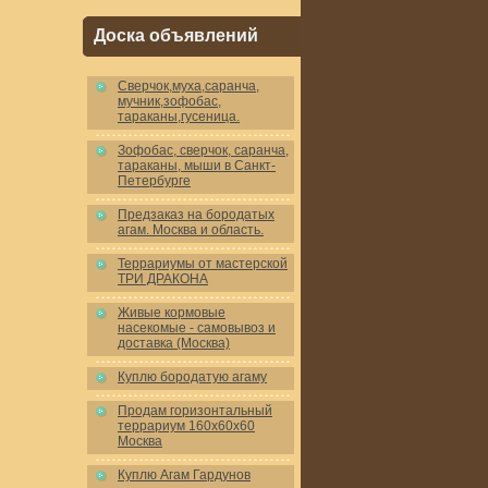
Доска объявлений
Cверчок,муха,саранча,
мучник,зофобас,
тараканы,гусеница.
Зофобас, сверчок, саранча,
тараканы, мыши в Санкт-
Петербурге
Предзаказ на бородатых
агам. Москва и область.
Террариумы от мастерской
ТРИ ДРАКОНА
Живые кормовые
насекомые - самовывоз и
доставка (Москва)
Куплю бородатую агаму
Продам горизонтальный
террариум 160x60x60
Москва
Куплю Агам Гардунов