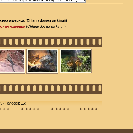
ная ящерица (Chlamydosaurus kingii)
сная ящерица
(
Chlamydosaurus kingii
)
 5 - Голосов: 15)