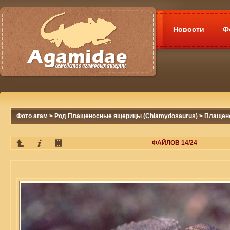
Новости
Ф
Фото агам
>
Род Плащеносные ящерицы (Chlamydosaurus)
>
Плащено
ФАЙЛОВ 14/24