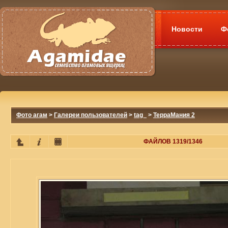
Новости
Ф
Фото агам
>
Галереи пользователей
>
tag_
>
ТерраМания 2
ФАЙЛОВ 1319/1346