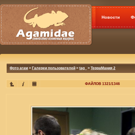
Новости
Ф
Фото агам
>
Галереи пользователей
>
tag_
>
ТерраМания 2
ФАЙЛОВ 1321/1346