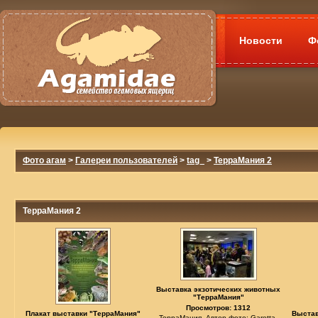
Новости
Ф
Фото агам
>
Галереи пользователей
>
tag_
>
ТерраМания 2
ТерраМания 2
Выставка экзотических животных
"ТерраМания"
Просмотров: 1312
Плакат выставки "ТерраМания"
Выстав
ТерраМания. Автор фото: Garetta.