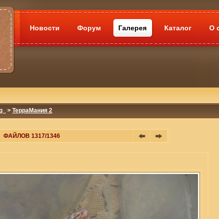
Новости
Форум
Галерея
Каталог
О 
g_
>
ТерраМания 2
ФАЙЛОВ 1317/1346