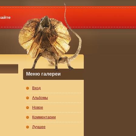
сайте
Меню галереи
Вход
Альбомы
Новое
Комментарии
Лучшее