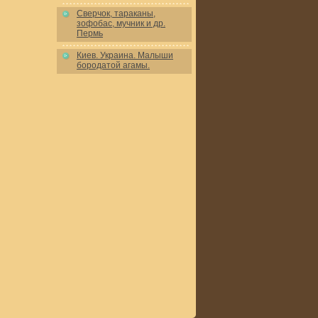
Сверчок, тараканы,
зофобас, мучник и др.
Пермь
Киев. Украина. Малыши
бородатой агамы.