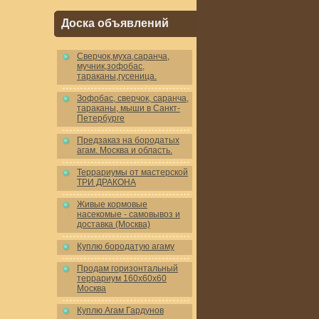
Доска объявлений
Cверчок,муха,саранча,
мучник,зофобас,
тараканы,гусеница.
Зофобас, сверчок, саранча,
тараканы, мыши в Санкт-
Петербурге
Предзаказ на бородатых
агам. Москва и область.
Террариумы от мастерской
ТРИ ДРАКОНА
Живые кормовые
насекомые - самовывоз и
доставка (Москва)
Куплю бородатую агаму
Продам горизонтальный
террариум 160x60x60
Москва
Куплю Агам Гардунов