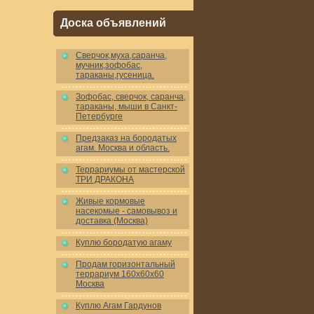
Доска объявлений
Cверчок,муха,саранча,
мучник,зофобас,
тараканы,гусеница.
Зофобас, сверчок, саранча,
тараканы, мыши в Санкт-
Петербурге
Предзаказ на бородатых
агам. Москва и область.
Террариумы от мастерской
ТРИ ДРАКОНА
Живые кормовые
насекомые - самовывоз и
доставка (Москва)
Куплю бородатую агаму
Продам горизонтальный
террариум 160x60x60
Москва
Куплю Агам Гардунов