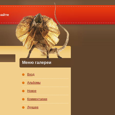
сайте
Меню галереи
Вход
Альбомы
Новое
Комментарии
Лучшее