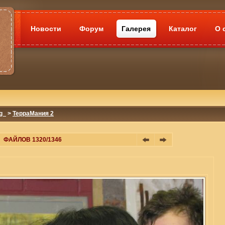
Новости
Форум
Галерея
Каталог
О 
g_
>
ТерраМания 2
ФАЙЛОВ 1320/1346