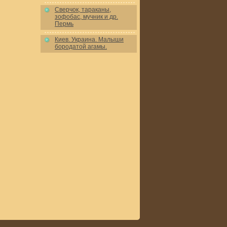
Сверчок, тараканы,
зофобас, мучник и др.
Пермь
Киев. Украина. Малыши
бородатой агамы.