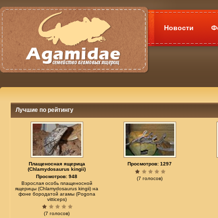
Новости
Ф
Лучшие по рейтингу
Плащеносная ящерица
Просмотров: 1297
(Chlamydosaurus kingii)
Просмотров: 948
(7 голосов)
Взрослая особь плащеносной
ящерицы (Chlamydosaurus kingii) на
фоне бородатой агамы (Pogona
vitticeps)
(7 голосов)