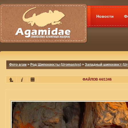
Новости
Ф
Фото агам
>
Род Шипохвосты (Uromastyx)
>
Западный шипохвост (Uro
ФАЙЛОВ 44/1346