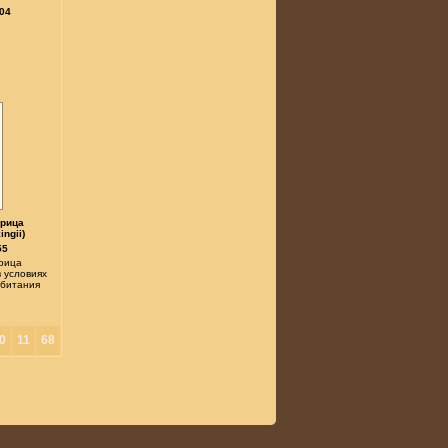
04
рица
ngii)
55
рица
в условиях
обитания
0
11
68