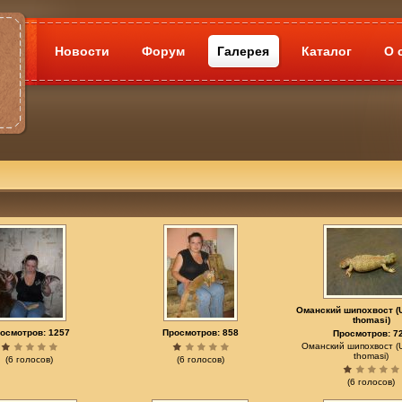
Новости
Форум
Галерея
Каталог
О 
Оманский шипохвост (
thomasi)
осмотров: 1257
Просмотров: 858
Просмотров: 7
Оманский шипохвост (
thomasi)
(6 голосов)
(6 голосов)
(6 голосов)