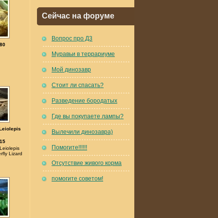
Сейчас на форуме
Вопрос про Д3
80
Муравьи в террариуме
Мой динозавр
Стоит ли спасать?
Разведение бородатых
Где вы покупаете лампы?
Leiolepis
Вылечили динозавра)
15
Помогите!!!!!!
eiolepis
fly Lizard
Отсутствие живого корма
помогите советом!