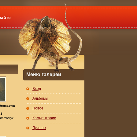
сайте
Меню галереи
Вход
Альбомы
Uromastyx
Новое
28
Комментарии
Uromastyx
Лучшее