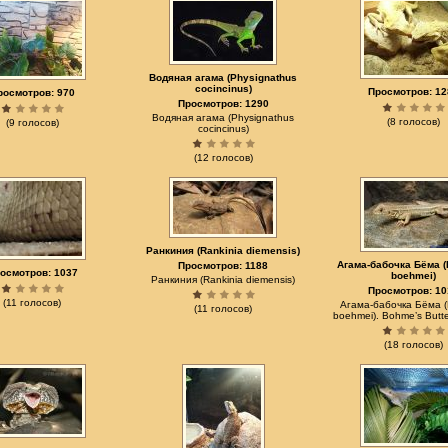
Водяная агама (Physignathus
cocincinus)
Просмотров: 12
росмотров: 970
Просмотров: 1290
Водяная агама (Physignathus
(8 голосов)
(9 голосов)
cocincinus)
(12 голосов)
Ранкиния (Rankinia diemensis)
Агама-бабочка Бёма (
Просмотров: 1188
осмотров: 1037
boehmei)
Ранкиния (Rankinia diemensis)
Просмотров: 10
(11 голосов)
Агама-бабочка Бёма (L
(11 голосов)
boehmei). Bohme’s Butter
(18 голосов)