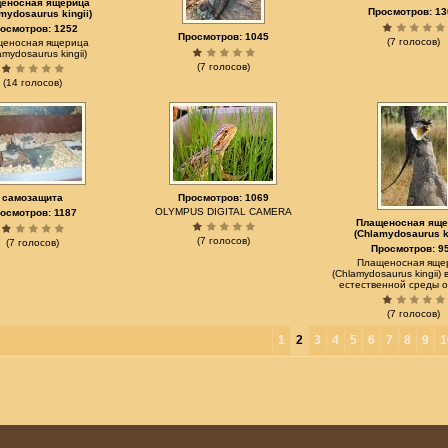
еносная ящерица
Просмотров: 13
mydosaurus kingii)
осмотров: 1252
Просмотров: 1045
(7 голосов)
еносная ящерица
amydosaurus kingii)
(7 голосов)
(14 голосов)
самозащита
Просмотров: 1069
OLYMPUS DIGITAL CAMERA
осмотров: 1187
Плащеносная яще
(Chlamydosaurus ki
(7 голосов)
(7 голосов)
Просмотров: 9
Плащеносная яще
(Chlamydosaurus kingii) 
естественной среды 
(7 голосов)
1
2
3
4
5
6
7
8
9
1