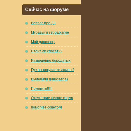
Сейчас на форуме
Вопрос про Д3
Муравьи в террариуме
Мой динозавр
Стоит ли спасать?
Разведение бородатых
Где вы покупаете лампы?
Вылечили динозавра)
Помогите!!!!!!
Отсутствие живого корма
помогите советом!