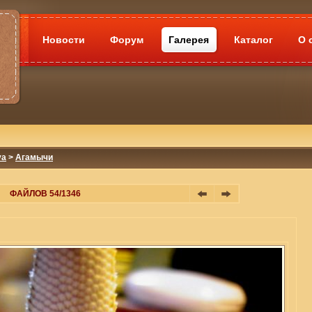
Новости
Форум
Галерея
Каталог
О 
va
>
Агамычи
ФАЙЛОВ 54/1346