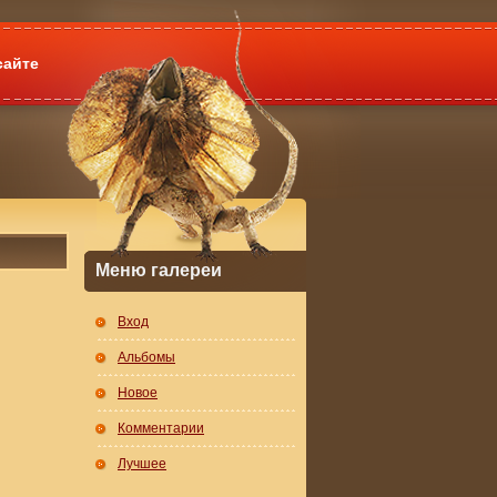
сайте
Меню галереи
Вход
Альбомы
Новое
Комментарии
Лучшее