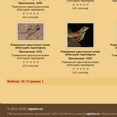
(Otocryptis nigristigma)
скр
Просмотров: 1030
Равнинная скрытоухая агама
(12 голосов)
(Otocryptis nigristigma)
(12 голосов)
Равнинная скрытоухая агама
Равн
(Otocryptis nigristigma)
(
Просмотров: 1011
Равнинная скрытоухая агама
(Otocryptis nigristigma)
Равнинная скрытоухая агама
Рав
(Otocryptis nigristigma)
Просмотров: 1020
Равнинная скрытоухая агама
(Otocryptis nigristigma)
(12 голосов)
(12 голосов)
Файлов: 16 / Страниц: 1
© 2011-2026 |
agama.su
При использовании материалов сайта активная ссылка на
agama.su
обязательна