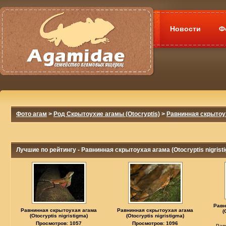
Новости
Ф
Фото агам
>
Род Скрытоухие агамы (Otocryptis)
>
Равнинная скрытоуха
Лучшие по рейтингу - Равнинная скрытоухая агама (Otocryptis nigrist
Равн
Равнинная скрытоухая агама
Равнинная скрытоухая агама
(
(Otocryptis nigristigma)
(Otocryptis nigristigma)
Просмотров: 1057
Просмотров: 1096
Рав