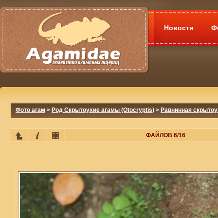
Новости
Ф
Фото агам
>
Род Скрытоухие агамы (Otocryptis)
>
Равнинная скрытоуха
ФАЙЛОВ 6/16