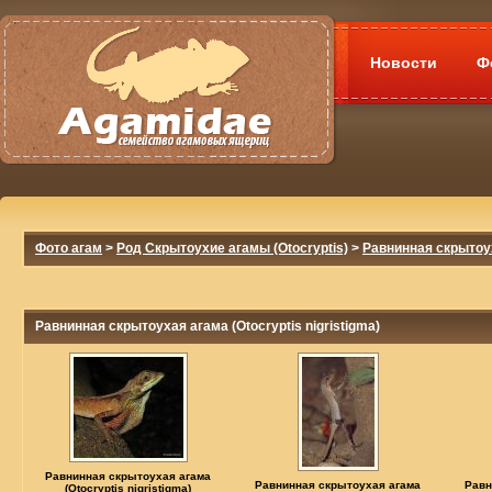
Новости
Ф
Фото агам
>
Род Скрытоухие агамы (Otocryptis)
>
Равнинная скрытоуха
Равнинная скрытоухая агама (Otocryptis nigristigma)
Равнинная скрытоухая агама
Равнинная скрытоухая агама
Равн
(Otocryptis nigristigma)