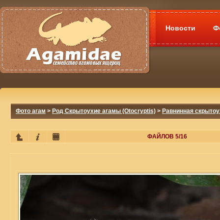
Новости
Ф
Фото агам
>
Род Скрытоухие агамы (Otocryptis)
>
Равнинная скрытоуха
ФАЙЛОВ 5/16