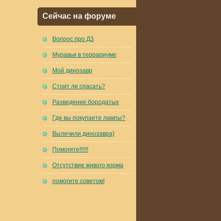
Сейчас на форуме
Вопрос про Д3
Муравьи в террариуме
Мой динозавр
Стоит ли спасать?
Разведение бородатых
Где вы покупаете лампы?
Вылечили динозавра)
Помогите!!!!!!
Отсутствие живого корма
помогите советом!