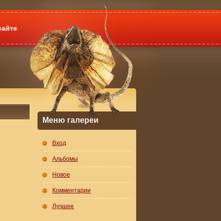
сайте
Меню галереи
Вход
Альбомы
Новое
Комментарии
Лучшее