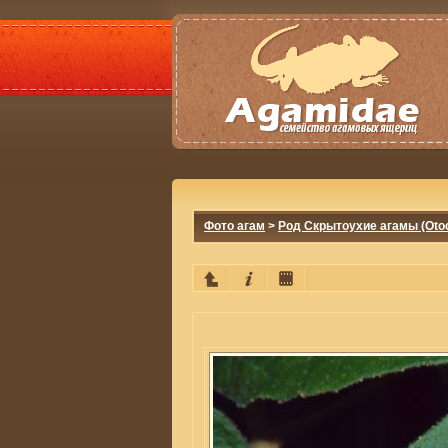
Фото агам
>
Род Скрытоухие агамы (Otoc