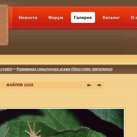
Новости
Форум
Галерея
Каталог
О 
ryptis)
>
Равнинная скрытоухая агама (Otocryptis nigristigma)
ФАЙЛОВ 12/16