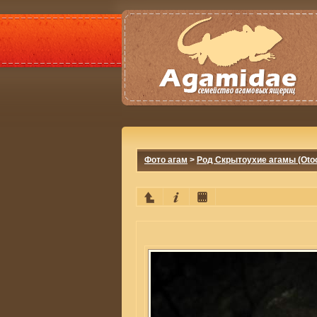
Фото агам
>
Род Скрытоухие агамы (Otoc