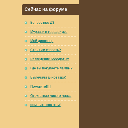
Сейчас на форуме
Вопрос про Д3
Муравьи в террариуме
Мой динозавр
Стоит ли спасать?
Разведение бородатых
Где вы покупаете лампы?
Вылечили динозавра)
Помогите!!!!!!
Отсутствие живого корма
помогите советом!