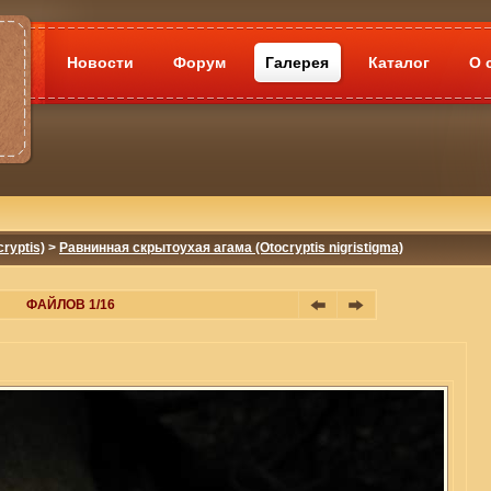
Новости
Форум
Галерея
Каталог
О 
ryptis)
>
Равнинная скрытоухая агама (Otocryptis nigristigma)
ФАЙЛОВ 1/16