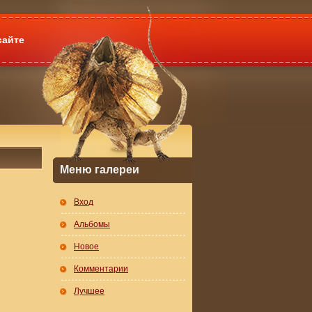
сайте
Меню галереи
Вход
Альбомы
Новое
Комментарии
Лучшее