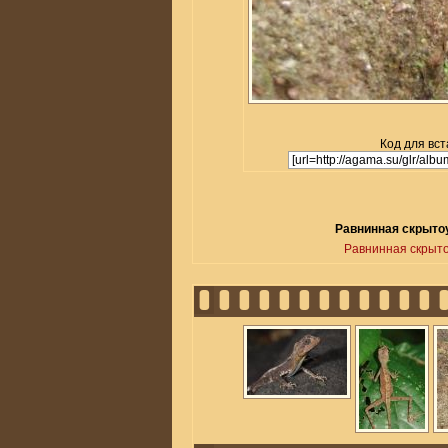
Код для вст
Равнинная скрытоух
Равнинная скрыто