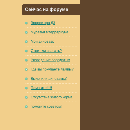
Сейчас на форуме
Вопрос про Д3
Муравьи в террариуме
Мой динозавр
Стоит ли спасать?
Разведение бородатых
Где вы покупаете лампы?
Вылечили динозавра)
Помогите!!!!!!
Отсутствие живого корма
помогите советом!