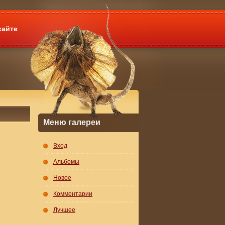
сайте
Меню галереи
Вход
Альбомы
Новое
Комментарии
Лучшее