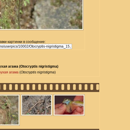
авки картинки в сообщение:
ая агама (Otocryptis nigristigma)
ухая агама
(
Otocryptis nigristigma
)