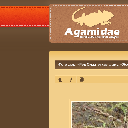
Фото агам
>
Род Скрытоухие агамы (Otoc