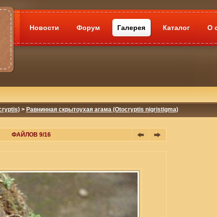
Новости
Форум
Галерея
Каталог
О 
ryptis)
>
Равнинная скрытоухая агама (Otocryptis nigristigma)
ФАЙЛОВ 9/16