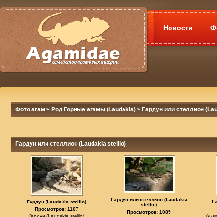
Новости
Ф
Фото агам
>
Род Горные агамы (Laudakia)
>
Гардун или стеллион (Laud
Гардун или стеллион (Laudakia stellio)
Гардун или стеллион (Laudakia
Га
Гардун (Laudakia stellio)
stellio)
Просмотров: 1107
Просмотров: 1085
Агам
Гардун (Laudakia stellio)