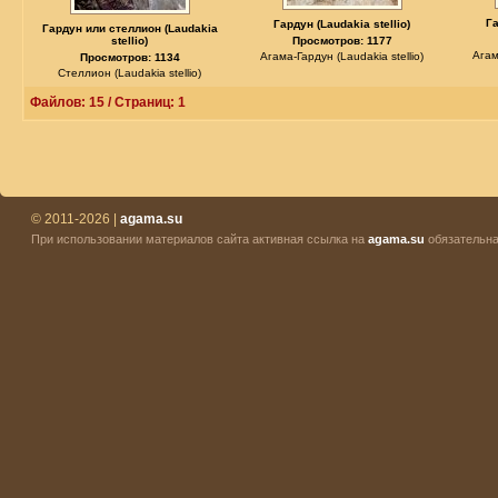
Га
Гардун (Laudakia stellio)
Гардун или стеллион (Laudakia
stellio)
Просмотров: 1177
Агам
Агама-Гардун (Laudakia stellio)
Просмотров: 1134
Стеллион (Laudakia stellio)
Файлов: 15 / Страниц: 1
© 2011-2026 |
agama.su
При использовании материалов сайта активная ссылка на
agama.su
обязательна