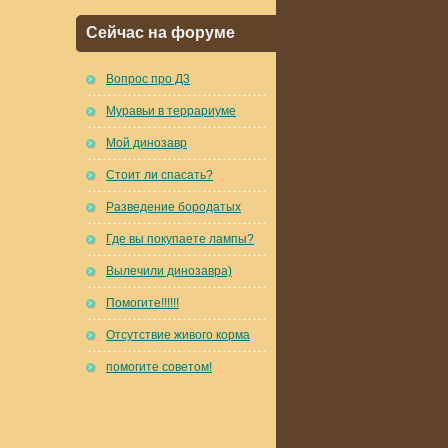
Сейчас на форуме
Вопрос про Д3
Муравьи в террариуме
Мой динозавр
Стоит ли спасать?
Разведение бородатых
Где вы покупаете лампы?
Вылечили динозавра)
Помогите!!!!!!
Отсутствие живого корма
помогите советом!