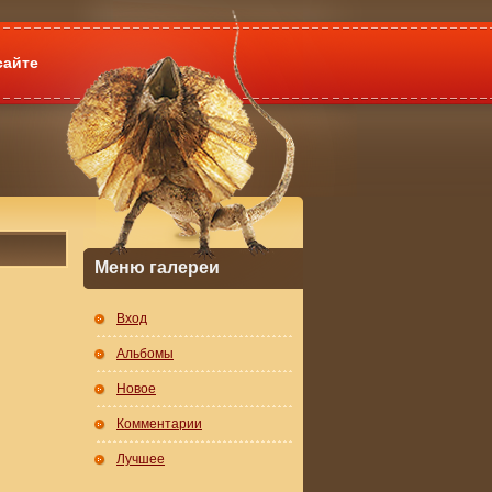
сайте
Меню галереи
Вход
Альбомы
Новое
Комментарии
Лучшее