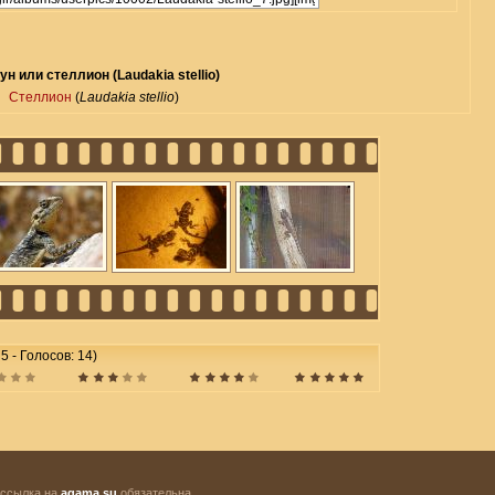
ун или стеллион (Laudakia stellio)
Стеллион
(
Laudakia stellio
)
 5 - Голосов: 14)
 ссылка на
agama.su
обязательна.