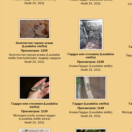
Нояб 24, 2011
Нояб 24, 2011
Ст
Золотистая горная агама
(Laudakia stellio)
Га
Просмотров: 1205
Гардун или стеллион (Laudakia
Золотистая горная агама (Laudakia
Гард
stellio)
stellio brachydactyla), подвид гардуна
Нояб 24, 2011
Просмотров: 2158
Агама-Гардун (Laudakia stellio)
Нояб 24, 2011
Гардун или стеллион (Laudakia
Гардун (Laudakia stellio)
Га
stellio)
Просмотров: 1148
Просмотров: 1139
Агама-Гардун (Laudakia stellio)
Молоды
Молодая особь агамы-гардун
Нояб 24, 2011
(Laudakia stellio picea)
Нояб 24, 2011