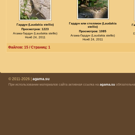
Гардун или стеллион (Laudakia
Гардун (Laudakia stellio)
Га
stellio)
Просмотров: 1223
Просмотров: 1085
Агама-Гардун (Laudakia stellio)
Г
Агама-Гардун (Laudakia stellio)
Нояб 24, 2011
Нояб 24, 2011
Файлов: 15 / Страниц: 1
© 2011-2026 |
agama.su
При использовании материалов сайта активная ссылка на
agama.su
обязательна