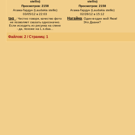
stellio)
stellio)
Просмотров: 2158
Просмотров: 2158
Агама-Гардун (Laudakia stellio)
Агама-Гардун (Laudakia stellio)
03/05/12 в 22:03
02/28/12 в 15:12
tag_
Нагайна
: Честно говоря, качество фото
: Один-в-один мой Яков!
не позволяет сказать однозначно.
Это Даани?
Если исходить из рисунка на спине
- да, похоже на L.s.daa...
Файлов: 2 / Страниц: 1