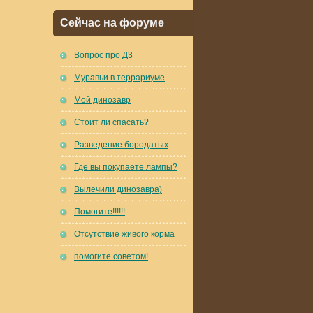
Сейчас на форуме
Вопрос про Д3
Муравьи в террариуме
Мой динозавр
Стоит ли спасать?
Разведение бородатых
Где вы покупаете лампы?
Вылечили динозавра)
Помогите!!!!!!
Отсутствие живого корма
помогите советом!