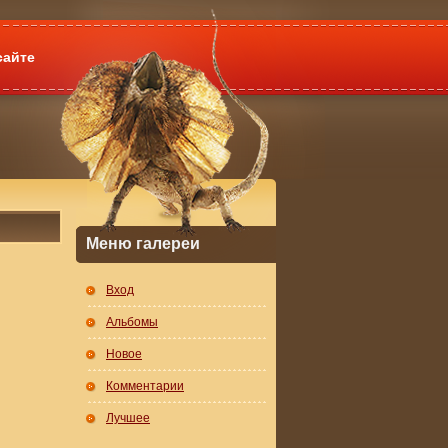
сайте
Меню галереи
Вход
Альбомы
Новое
Комментарии
Лучшее