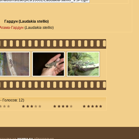
Гардун (Laudakia stellio)
Агама-Гардун
(
Laudakia stellio
)
 - Голосов: 12)
 ссылка на
agama.su
обязательна.