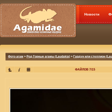
Новости
Ф
Фото агам
>
Род Горные агамы (Laudakia)
>
Гардун или стеллион (Laud
ФАЙЛОВ 7/15