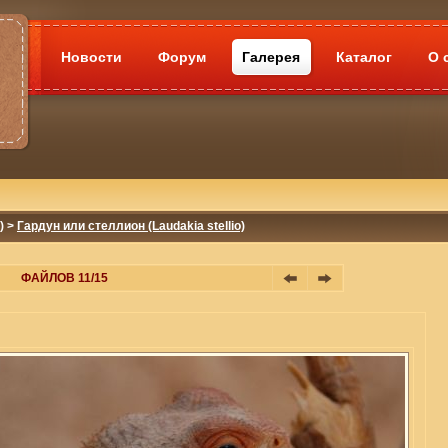
Новости
Форум
Галерея
Каталог
О 
)
>
Гардун или стеллион (Laudakia stellio)
ФАЙЛОВ 11/15