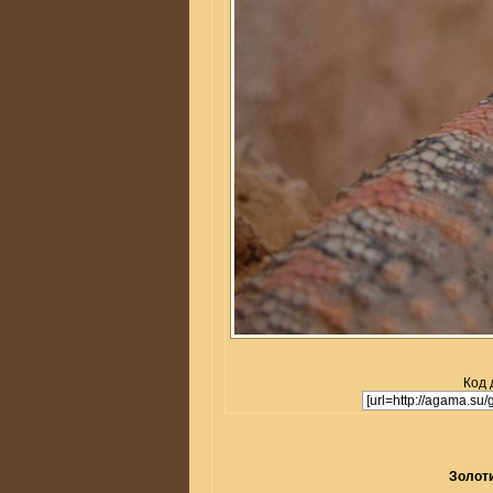
Код 
Золоти