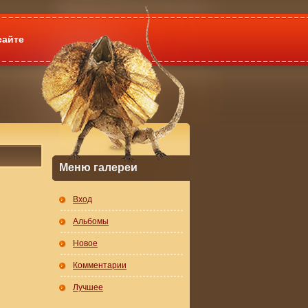
сайте
Меню галереи
Вход
Альбомы
Новое
Комментарии
Лучшее