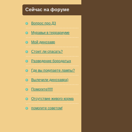
Сейчас на форуме
Вопрос про Д3
Муравьи в террариуме
Мой динозавр
Стоит ли спасать?
Разведение бородатых
Где вы покупаете лампы?
Вылечили динозавра)
Помогите!!!!!!
Отсутствие живого корма
помогите советом!