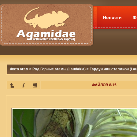
Новости
Ф
Фото агам
>
Род Горные агамы (Laudakia)
>
Гардун или стеллион (Laud
ФАЙЛОВ 8/15