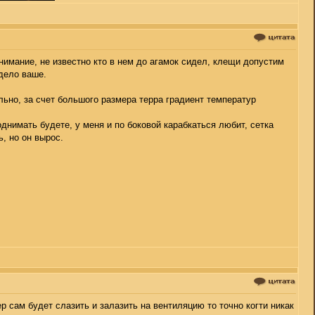
нимание, не известно кто в нем до агамок сидел, клещи допустим
 дело ваше.
льно, за счет большого размера терра градиент температур
поднимать будете, у меня и по боковой карабкаться любит, сетка
ь, но он вырос.
ер сам будет слазить и залазить на вентиляцию то точно когти никак