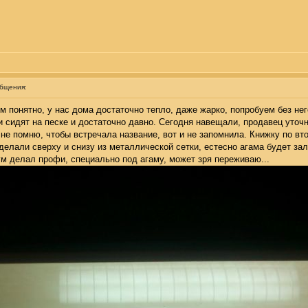
общения:
м понятно, у нас дома достаточно тепло, даже жарко, попробуем без не
ки сидят на песке и достаточно давно. Сегодня навещали, продавец уточ
 не помню, чтобы встречала название, вот и не запомнила. Книжку по вт
елали сверху и снизу из металлической сетки, естесно агама будет залез
иум делал профи, специально под агаму, может зря переживаю...