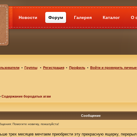
Новости
Форум
Галерея
Каталог
О 
льзователи
•
Группы
•
Регистрация
•
Профиль
•
Войти и проверить личные
>
Содержание бородатых агам
Сообщение
бщения:
Помогите новичку, пожалуйста!
льше трех месяцев мечтаем приобрести эту прекрасную ящерку, перерыли