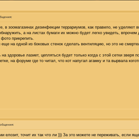
общения:
е, в зоомагазинах дезинфекции террариумов, как правило, не уделяют в
обнаружить, а на листах бумаги их можно будет легко увидеть, впрочем
 фото прикрепить.
 еще на одной из боковых стенок сделать вентиляцию, но это не смерте
ь на здоровье лазиет, цепляться будет только когда с этой сетки зверя 
сетке, на форуме где то читал, что кот напугал агамку и та вырвала когот
ообщения:
и елозит, точит их так что ли ))) За это можете не переживать, если ящ