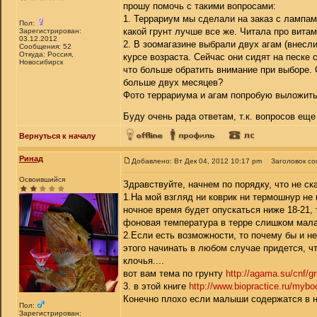
прошу помочь с такими вопросами:
1. Террариум мы сделали на заказ с лампами
Пол:
какой грунт лучше все же. Читала про вита
Зарегистрирован:
03.12.2012
2. В зоомагазине выбрали двух агам (внесли
Сообщения: 52
Откуда: Россия,
курсе возраста. Сейчас они сидят на песке 
Новосибирск
что больше обратить внимание при выборе. 
больше двух месяцев?
Фото террариума и агам попробую выложить
Буду очень рада ответам, т.к. вопросов ещ
Вернуться к началу
Ринад
Добавлено: Вт Дек 04, 2012 10:17 pm
Заголовок с
Освоившийся
Здравствуйте, начнем по порядку, что не с
1.На мой взгляд ни коврик ни термошнур н
ночное время будет опускаться ниже 18-21,
фоновая температура в терре слишком мала
2.Если есть возможности, то почему бы и н
этого начинать в любом случае придется, чт
клочья....
вот вам тема по грунту
http://agama.su/cnf/gr
3. в этой книге
http://www.biopractice.ru/mybo
Конечно плохо если малыши содержатся в не
Пол:
Зарегистрирован: