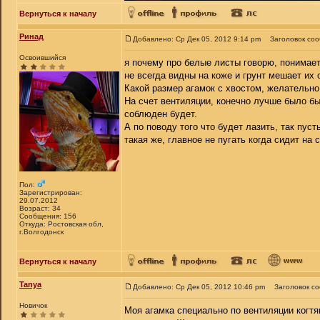
Вернуться к началу
Ринад
Добавлено: Ср Дек 05, 2012 9:14 pm
Заголовок со
Освоившийся
я почему про белые листы говорю, понимает
не всегда видны на коже и грунт мешает их 
Какой размер агамок с хвостом, желательно
На счет вентиляции, конечно лучше было бы
соблюден будет.
А по поводу того что будет лазить, так пуст
такая же, главное не пугать когда сидит на 
Пол:
Зарегистрирован:
29.07.2012
Возраст: 34
Сообщения: 156
Откуда: Ростовская обл,
г.Волгодонск
Вернуться к началу
Tanya
Добавлено: Ср Дек 05, 2012 10:46 pm
Заголовок с
Новичок
Моя агамка специально по вентиляции когтям