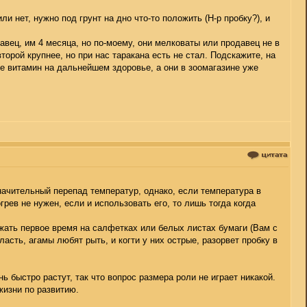
и нет, нужно под грунт на дно что-то положить (Н-р пробку?), и
авец, им 4 месяца, но по-моему, они мелковаты или продавец не в
торой крупнее, но при нас таракана есть не стал. Подскажите, на
ие витамин на дальнейшем здоровье, а они в зоомагазине уже
ачительный перепад температур, однако, если температура в
ев не нужен, если и использовать его, то лишь тогда когда
ржать первое время на салфетках или белых листах бумаги (Вам с
асть, агамы любят рыть, и когти у них острые, разорвет пробку в
 быстро растут, так что вопрос размера роли не играет никакой.
жизни по развитию.