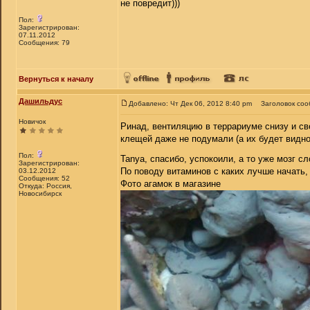
не повредит)))
Пол:
Зарегистрирован:
07.11.2012
Сообщения: 79
Вернуться к началу
Дашильдус
Добавлено: Чт Дек 06, 2012 8:40 pm
Заголовок соо
Новичок
Ринад, вентиляцию в террариуме снизу и св
клещей даже не подумали (а их будет видно,
Пол:
Tanya, спасибо, успокоили, а то уже мозг сл
Зарегистрирован:
По поводу витаминов с каких лучше начать, 
03.12.2012
Сообщения: 52
Фото агамок в магазине
Откуда: Россия,
Новосибирск