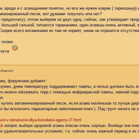
, вроде и с освещением понятно, но все же нужен коврик ( термошнур) ил
минизированный песок, вот думаем- покупать или нет?
 предоплату), потом выберем из двух одну, сейчас, как утверждает прод
с большой галькой, питаются тараканами, один агамыш очень активный, в
Скорее всего витаминами их там не кормят, никак не отразится отсутств
 позже.
е куча
ообщения:
кажу, форумчане добавят:
е нужен, днем температуру поддерживают лампы, а ночью должен быть зн
 то можно обогревать терр с помощью инфракрасной лампы, нижний подогр
я.
е купить витаминизированный песок, если агама маленькая то лучше де
о бы исключить паразитарные заболевания кожи ). Под грунт ничего не кл
unt-v-terrariume-dlya-borodatoi-agamy-t7.html
ok
вопрос выбора здоровой агамы описан очень хорошо. Вообще они очень
 удовлетворительных условиях, т.к. сейчас очень важный период в их 