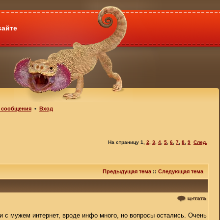
сайте
 сообщения
•
Вход
На страницу
1
,
2
,
3
,
4
,
5
,
6
,
7
,
8
,
9
След.
Предыдущая тема
::
Следующая тема
 с мужем интернет, вроде инфо много, но вопросы остались. Очень