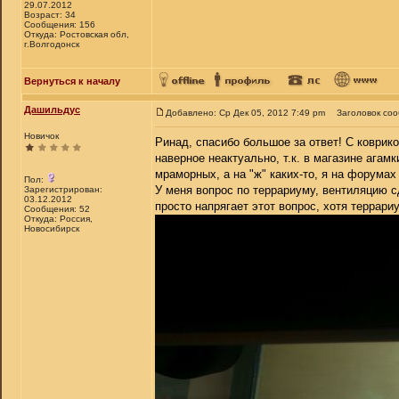
29.07.2012
Возраст: 34
Сообщения: 156
Откуда: Ростовская обл,
г.Волгодонск
Вернуться к началу
Дашильдус
Добавлено: Ср Дек 05, 2012 7:49 pm
Заголовок со
Новичок
Ринад, спасибо большое за ответ! С коврико
наверное неактуально, т.к. в магазине агам
мраморных, а на "ж" каких-то, я на форумах
Пол:
У меня вопрос по террариуму, вентиляцию сд
Зарегистрирован:
03.12.2012
просто напрягает этот вопрос, хотя террар
Сообщения: 52
Откуда: Россия,
Новосибирск