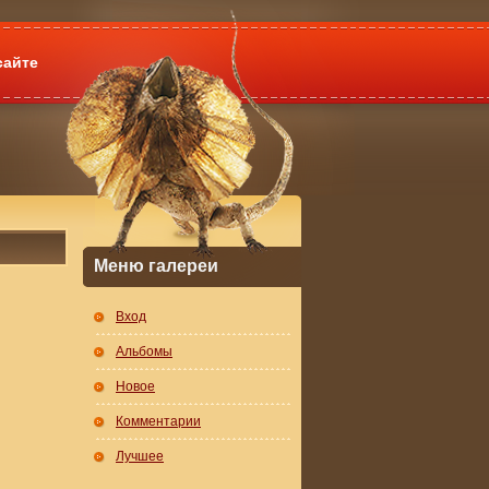
сайте
Меню галереи
Вход
Альбомы
Новое
Комментарии
Лучшее