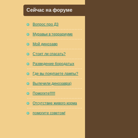
Сейчас на форуме
Вопрос про Д3
Муравьи в террариуме
Мой динозавр
Стоит ли спасать?
Разведение бородатых
Где вы покупаете лампы?
Вылечили динозавра)
Помогите!!!!!!
Отсутствие живого корма
помогите советом!