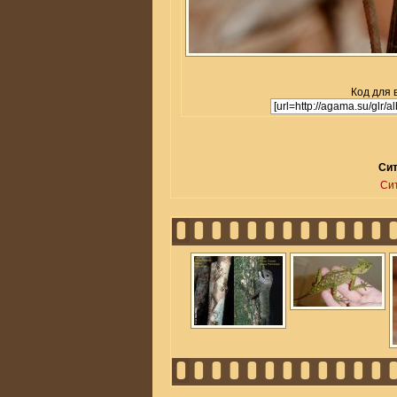
Код для 
Сит
Си