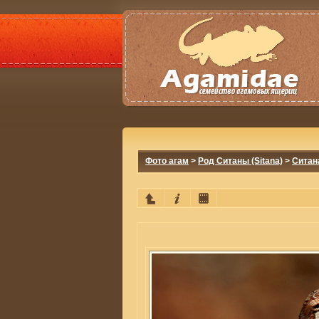
Фото агам
>
Род Ситаны (Sitana)
>
Ситана