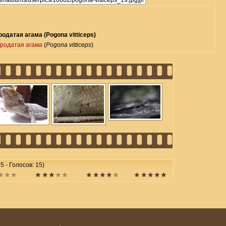
одатая агама (Pogona vitticeps)
родатая агама
(
Pogona vitticeps
)
 5 - Голосов: 15)