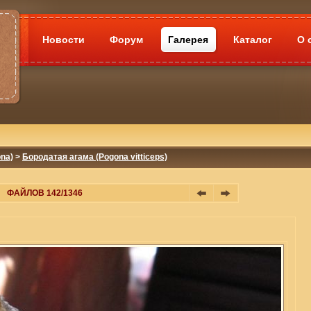
Новости
Форум
Галерея
Каталог
О 
na)
>
Бородатая агама (Pogona vitticeps)
ФАЙЛОВ 142/1346