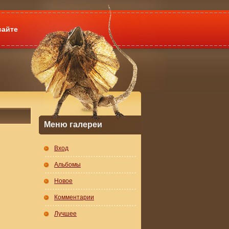
сайте
Меню галереи
Вход
Альбомы
Новое
Комментарии
Лучшее