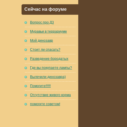
Сейчас на форуме
Вопрос про Д3
Муравьи в террариуме
Мой динозавр
Стоит ли спасать?
Разведение бородатых
Где вы покупаете лампы?
Вылечили динозавра)
Помогите!!!!!!
Отсутствие живого корма
помогите советом!