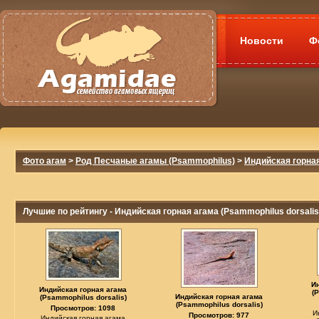
Новости
Ф
Фото агам
>
Род Песчаные агамы (Psammophilus)
>
Индийская горная
Лучшие по рейтингу - Индийская горная агама (Psammophilus dorsalis
И
Индийская горная агама
(
Индийская горная агама
(Psammophilus dorsalis)
(Psammophilus dorsalis)
Просмотров: 1098
И
Просмотров: 977
Индийская горная агама