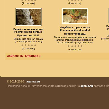
(9 голосов)
(9 голосов)
И
Индийская горная агама
(
Индийская горная агама
(Psammophilus dorsalis)
(Psammophilus dorsalis)
Просмотров: 1111
Просмотров: 1081
И
Взрослый самец индийской горной
(Psamm
Индийская горная агама
агамы (Psammophilus dorsalis) в
(Psammophilus dorsalis)
естественной среде обитания
(9 голосов)
(8 голосов)
Файлов: 16 / Страниц: 1
© 2011-2026 |
agama.su
При использовании материалов сайта активная ссылка на
agama.su
обязательна