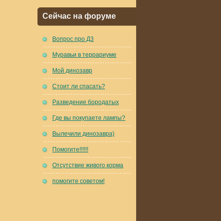
Сейчас на форуме
Вопрос про Д3
Муравьи в террариуме
Мой динозавр
Стоит ли спасать?
Разведение бородатых
Где вы покупаете лампы?
Вылечили динозавра)
Помогите!!!!!!
Отсутствие живого корма
помогите советом!