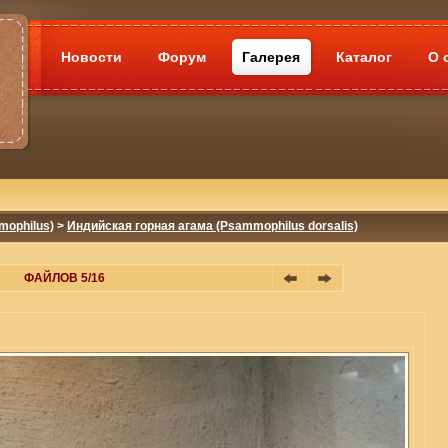
Новости
Форум
Галерея
Каталог
О 
ophilus)
>
Индийская горная агама (Psammophilus dorsalis)
ФАЙЛОВ 5/16