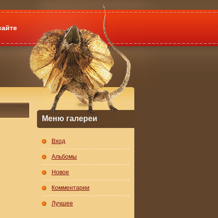
сайте
Меню галереи
Вход
Альбомы
Новое
Комментарии
Лучшее