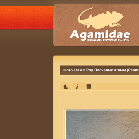
Фото агам
>
Род Песчаные агамы (Psamm