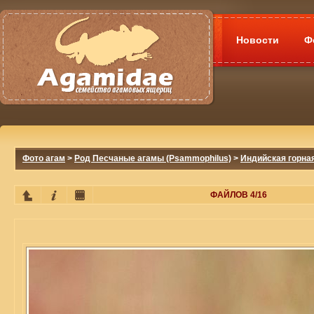
Новости
Ф
Фото агам
>
Род Песчаные агамы (Psammophilus)
>
Индийская горная
ФАЙЛОВ 4/16