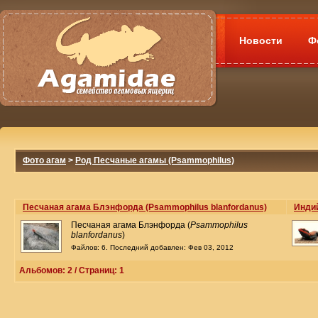
Новости
Ф
Фото агам
>
Род Песчаные агамы (Psammophilus)
Песчаная агама Блэнфорда (Psammophilus blanfordanus)
Индий
Песчаная агама Блэнфорда (
Psammophilus
blanfordanus
)
Файлов: 6. Последний добавлен: Фев 03, 2012
Альбомов: 2 / Страниц: 1