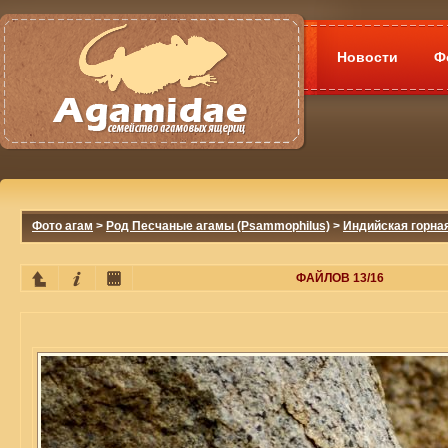
Новости
Ф
Фото агам
>
Род Песчаные агамы (Psammophilus)
>
Индийская горная
ФАЙЛОВ 13/16